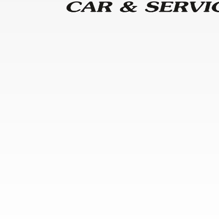
o do texto
entar ou diminuir a fonte em nosso site, utilize os atalhos Ctrl+ (
) e Ctrl- (para diminuir) no seu teclado.