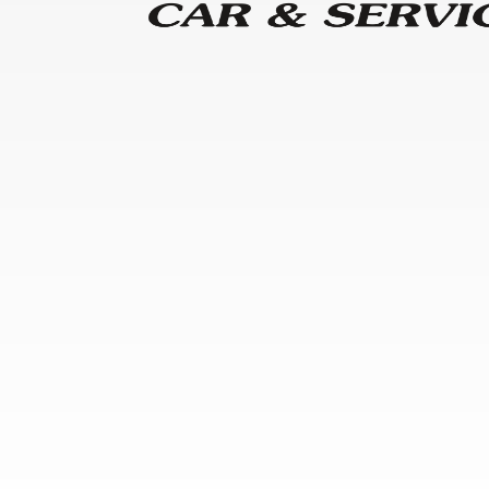
o do texto
entar ou diminuir a fonte em nosso site, utilize os atalhos Ctrl+ (
) e Ctrl- (para diminuir) no seu teclado.