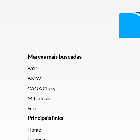
Para aum
aumentar
Marcas mais buscadas
BYD
BMW
CAOA Chery
Mitsubishi
Ford
Principais links
Home
Estoque