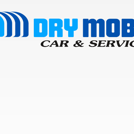
entar ou diminuir a fonte em nosso site, utilize os atalhos Ctrl+ (
) e Ctrl- (para diminuir) no seu teclado.