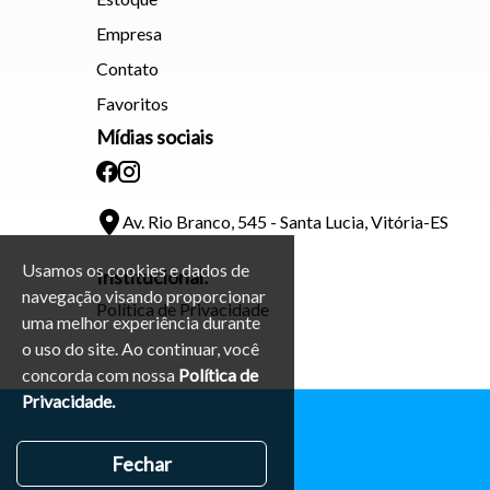
Empresa
Contato
Favoritos
Mídias sociais
Av. Rio Branco, 545 - Santa Lucia, Vitória-ES
Usamos os cookies e dados de
Institucional:
navegação visando proporcionar
Política de Privacidade
uma melhor experiência durante
o uso do site. Ao continuar, você
concorda com nossa
Política de
Privacidade.
Fechar